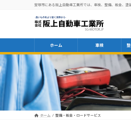
コ
ナ
宝塚市にある阪上自動車工業所では、車検、整備、板金、塗
ン
ビ
テ
ゲ
ン
ー
ツ
シ
へ
ョ
ホーム
車検
整
ス
ン
キ
に
ッ
移
プ
動
ホーム
整備・板金・ロードサービス