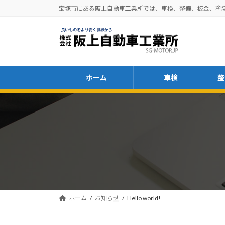
コ
ナ
宝塚市にある阪上自動車工業所では、車検、整備、板金、塗
ン
ビ
テ
ゲ
ン
ー
ツ
シ
へ
ョ
ホーム
車検
整
ス
ン
キ
に
ッ
移
プ
動
ホーム
お知らせ
Hello world!